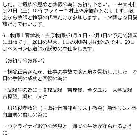
した。ご遺族の慰めと葬儀の為にお祈り下さい。・召天礼拝
は21日（土）18時 ファミーユ村上※家族葬となります。教
会から牧師と執事の代表だけが参加します。・火葬は22日親
族だけで行います。
6．牧師士官学校：吉原牧師が1月26日～2月1日の予定で韓国
に出張です。28日の早天、1日の水曜礼拝は休みです。29日
はペスヨン伝道師が説教の奉仕をします。
【お祈りのお願い】
・桐谷正美さんが、仕事の事故で腕と肩を骨折しました。23
日の手術の成功と回復の為に
・受験生の為に：高校受験 吉原優、全ダユル 大学受験
吉原望、梁ヒョヌク
・貝沼俊孝牧師（同盟福音海津キリスト教会）急性リンパ性
白血病の癒しの為に
・ウクライナイ戦争の終息と、難民の生活が守られるよう
に。