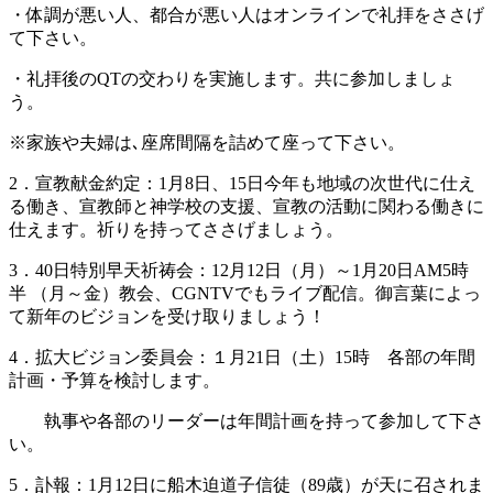
・体調が悪い人、都合が悪い人はオンラインで礼拝をささげ
て下さい。
・礼拝後のQTの交わりを実施します。共に参加しましょ
う。
※家族や夫婦は､座席間隔を詰めて座って下さい。
2．宣教献金約定：1月8日、15日今年も地域の次世代に仕え
る働き、宣教師と神学校の支援、宣教の活動に関わる働きに
仕えます。祈りを持ってささげましょう。
3．40日特別早天祈祷会：12月12日（月）～1月20日AM5時
半 （月～金）教会、CGNTVでもライブ配信。御言葉によっ
て新年のビジョンを受け取りましょう！
4．拡大ビジョン委員会：１月21日（土）15時 各部の年間
計画・予算を検討します。
執事や各部のリーダーは年間計画を持って参加して下さ
い。
5．訃報：1月12日に船木迫道子信徒（89歳）が天に召されま