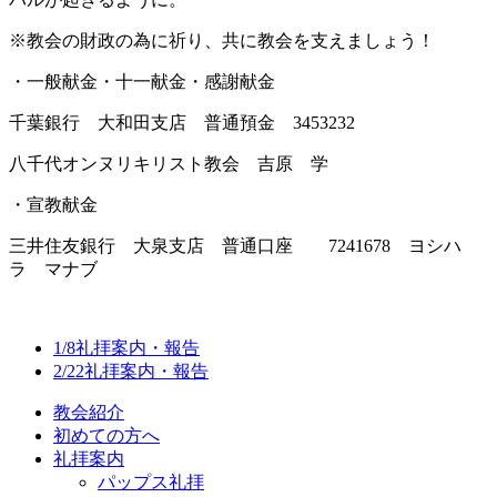
※教会の財政の為に祈り、共に教会を支えましょう！
・一般献金・十一献金・感謝献金
千葉銀行 大和田支店 普通預金 3453232
八千代オンヌリキリスト教会 吉原 学
・宣教献金
三井住友銀行 大泉支店 普通口座 7241678 ヨシハ
ラ マナブ
1/8礼拝案内・報告
2/22礼拝案内・報告
教会紹介
初めての方へ
礼拝案内
パップス礼拝