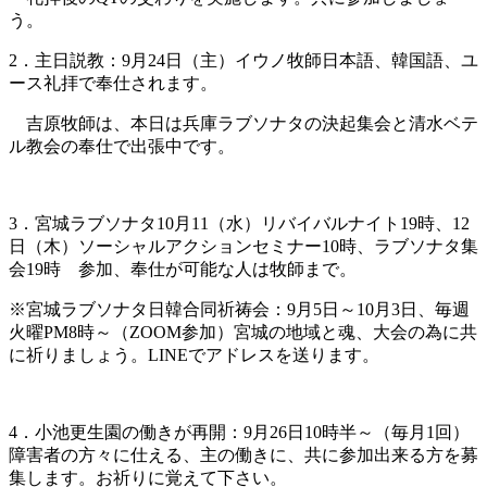
う。
2．
主日説教：9月24日（主）イウノ牧師日本語、韓国語、ユ
ース礼拝で奉仕されます。
吉原牧師は、本日は兵庫ラブソナタの決起集会と清水ベテ
ル教会の奉仕で出張中です。
3．宮城ラブソナタ10月11（水）リバイバルナイト19時、12
日（木）ソーシャルアクションセミナー10時、ラブソナタ集
会19時 参加、奉仕が可能な人は牧師まで。
※宮城ラブソナタ日韓合同祈祷会：9月5日～10月3日、毎週
火曜PM8時～（ZOOM参加）宮城の地域と魂、大会の為に共
に祈りましょう。LINEでアドレスを送ります。
4．小池更生園の働きが再開：9月26日10時半～（毎月1回）
障害者の方々に仕える、主の働きに、共に参加出来る方を募
集します。お祈りに覚えて下さい。