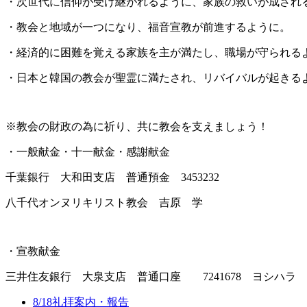
・次世代に信仰が受け継がれるように、家族の救いが成され
・教会と地域が一つになり、福音宣教が前進するように。
・経済的に困難を覚える家族を主が満たし、職場が守られる
・日本と韓国の教会が聖霊に満たされ、リバイバルが起きる
※教会の財政の為に祈り、共に教会を支えましょう！
・一般献金・十一献金・感謝献金
千葉銀行 大和田支店 普通預金 3453232
八千代オンヌリキリスト教会 吉原 学
・宣教献金
三井住友銀行 大泉支店 普通口座 7241678 ヨシハ
8/18礼拝案内・報告