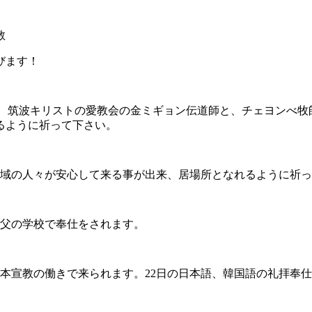
教
びます！
。24日は、筑波キリストの愛教会の金ミギョン伝道師と、チェヨン
るように祈って下さい。
。地域の人々が安心して来る事が出来、居場所となれるように祈っ
る父の学校で奉仕をされます。
日本宣教の働きで来られます。22日の日本語、韓国語の礼拝奉