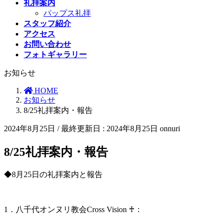
礼拝案内
パップス礼拝
スタッフ紹介
アクセス
お問い合わせ
フォトギャラリー
お知らせ
HOME
お知らせ
8/25礼拝案内・報告
2024年8月25日
/ 最終更新日 :
2024年8月25日
onnuri
8/25礼拝案内・報告
◆8月25日の礼拝案内と報告
1．八千代オンヌリ教会Cross Vision
♰
：