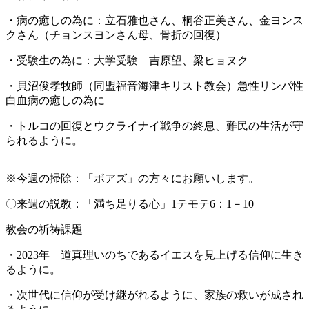
・病の癒しの為に：立石雅也さん、桐谷正美さん、金ヨンス
クさん（チョンスヨンさん母、骨折の回復）
・受験生の為に：大学受験 吉原望、梁ヒョヌク
・貝沼俊孝牧師（同盟福音海津キリスト教会）急性リンパ性
白血病の癒しの為に
・トルコの回復とウクライナイ戦争の終息、難民の生活が守
られるように。
※今週の掃除：「ボアズ」の方々にお願いします。
〇来週の説教：「満ち足りる心」1テモテ6：1－10
教会の祈祷課題
・2023年 道真理いのちであるイエスを見上げる信仰に生き
るように。
・次世代に信仰が受け継がれるように、家族の救いが成され