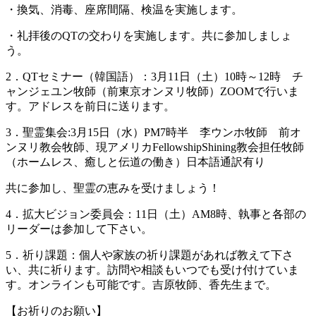
・換気、消毒、座席間隔、検温を実施します。
・礼拝後のQTの交わりを実施します。共に参加しましょ
う。
2．QTセミナー（韓国語）：3月11日（土）10時～12時 チ
ャンジェユン牧師（前東京オンヌリ牧師）ZOOMで行いま
す。アドレスを前日に送ります。
3．聖霊集会:3月15日（水）PM7時半 李ウンホ牧師 前オ
ンヌリ教会牧師、現アメリカFellowshipShining教会担任牧師
（ホームレス、癒しと伝道の働き）日本語通訳有り
共に参加し、聖霊の恵みを受けましょう！
4．拡大ビジョン委員会：11日（土）AM8時、執事と各部の
リーダーは参加して下さい。
5．祈り課題：個人や家族の祈り課題があれば教えて下さ
い、共に祈ります。訪問や相談もいつでも受け付けていま
す。オンラインも可能です。吉原牧師、香先生まで。
【お祈りのお願い】