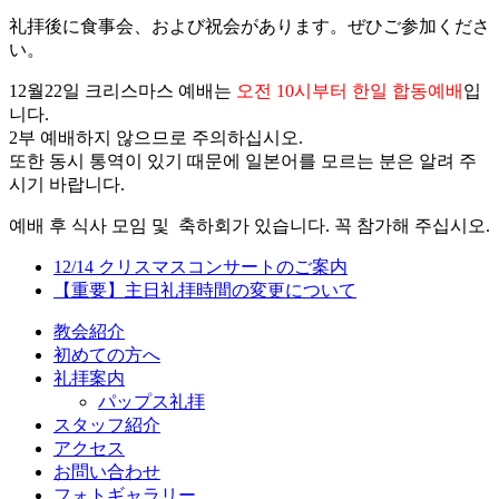
礼拝後に食事会、および祝会があります。ぜひご参加くださ
い。
12월22일 크리스마스 예배는
오전 10시부터 한일 합동예배
입
니다
.
2부 예배하지 않으므로 주의하십시오.
또한 동시 통역이 있기 때문에 일본어를 모르는 분은 알려 주
시기 바랍니다.
예배 후 식사 모임 및 축하회가 있습니다. 꼭 참가해 주십시오.
12/14 クリスマスコンサートのご案内
【重要】主日礼拝時間の変更について
教会紹介
初めての方へ
礼拝案内
パップス礼拝
スタッフ紹介
アクセス
お問い合わせ
フォトギャラリー