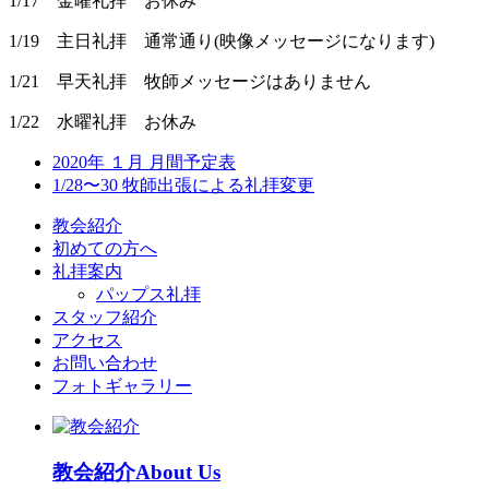
1/17 金曜礼拝 お休み
1/19 主日礼拝 通常通り(映像メッセージになります)
1/21 早天礼拝 牧師メッセージはありません
1/22 水曜礼拝 お休み
2020年 １月 月間予定表
1/28〜30 牧師出張による礼拝変更
教会紹介
初めての方へ
礼拝案内
パップス礼拝
スタッフ紹介
アクセス
お問い合わせ
フォトギャラリー
教会紹介
About Us