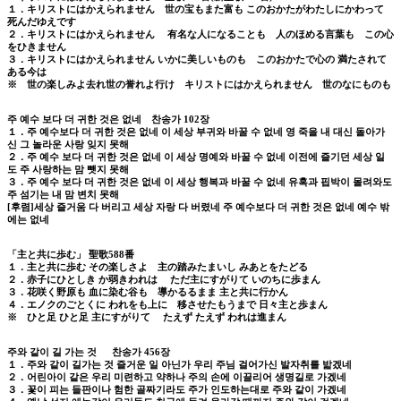
１．キリストにはかえられません 世の宝もまた富も このおかたがわたしにかわって
死んだゆえです
２．キリストにはかえられません 有名な人になることも 人のほめる言葉も この心
をひきません
３．キリストにはかえられません いかに美しいものも このおかたで心の 満たされて
ある今は
※ 世の楽しみよ去れ世の誉れよ行け キリストにはかえられません 世のなにものも
주 예수 보다 더 귀한 것은 없네 찬송가 102장
１．주 예수보다 더 귀한 것은 없네 이 세상 부귀와 바꿀 수 없네 영 죽을 내 대신 돌아가
신 그 놀라운 사랑 잊지 못해
２．주 예수 보다 더 귀한 것은 없네 이 세상 명예와 바꿀 수 없네 이전에 즐기던 세상 일
도 주 사랑하는 맘 뺏지 못해
３．주 예수 보다 더 귀한 것은 없네 이 세상 행복과 바꿀 수 없네 유혹과 핍박이 몰려와도
주 섬기는 내 맘 변치 못해
[후렴]세상 즐거움 다 버리고 세상 자랑 다 버렸네 주 예수보다 더 귀한 것은 없네 예수 밖
에는 없네
「主と共に歩む」 聖歌588番
１．主と共に歩む その楽しさよ 主の踏みたまいし みあとをたどる
２．赤子にひとしき か弱きわれは ただ主にすがりて いのちに歩まん
３．花咲く野原も 血に染む谷も 導かるるまま 主と共に行かん
４．エノクのごとくに われをも上に 移させたもうまで 日々主と歩まん
※ ひと足 ひと足 主にすがりて たえず たえず われは進まん
주와 같이 길 가는 것 찬송가 456장
１．주와 같이 길가는 것 즐거운 일 아닌가 우리 주님 걸어가신 발자취를 밟겠네
２．어린아이 같은 우리 미련하고 약하나 주의 손에 이끌리어 생명길로 가겠네
３．꽃이 피는 들판이나 험한 골짜기라도 주가 인도하는대로 주와 같이 가겠네