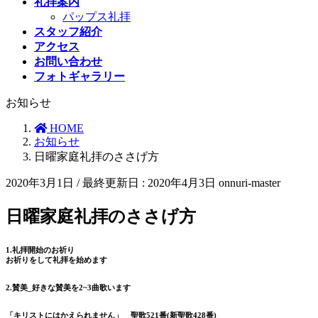
礼拝案内
パップス礼拝
スタッフ紹介
アクセス
お問い合わせ
フォトギャラリー
お知らせ
HOME
お知らせ
日曜家庭礼拝のささげ方
2020年3月1日
/ 最終更新日 :
2020年4月3日
onnuri-master
日曜家庭礼拝のささげ方
1.礼拝開始のお祈り
お祈りをして礼拝を始めます
2.賛美_好きな賛美を2~3曲歌います
「キリストにはかえられません」 聖歌521番(新聖歌428番)