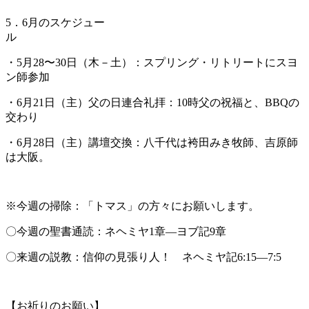
5．6月のスケジュー
・5月28〜30日（木－土）：スプリング・リトリートにスヨ
ン師参加
・6月21日（主）父の日連合礼拝：10時父の祝福と、BBQの
交わり
・6月28日（主）講壇交換：八千代は袴田みき牧師、吉原師
は大阪。
※今週の掃除：「トマス」の方々にお願いします。
〇今週の聖書通読：ネヘミヤ1章―ヨブ記9章
〇来週の説教：信仰の見張り人！ ネヘミヤ記6:15—7:5
【お祈りのお願い】