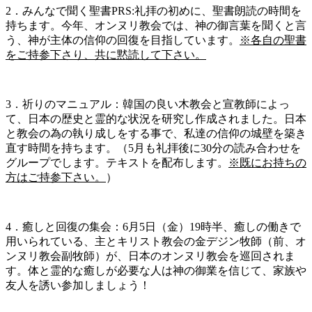
2．みんなで聞く聖書PRS:礼拝の初めに、聖書朗読の時間を
持ちます。今年、オンヌリ教会では、神の御言葉を聞くと言
う、神が主体の信仰の回復を目指しています。
※各自の聖書
をご持参下さり、共に黙読して下さい。
3．祈りのマニュアル：韓国の良い木教会と宣教師によっ
て、日本の歴史と霊的な状況を研究し作成されました。日本
と教会の為の執り成しをする事で、私達の信仰の城壁を築き
直す時間を持ちます。（5月も礼拝後に30分の読み合わせを
グループでします。テキストを配布します。
※既にお持ちの
方はご持参下さい。
）
4．癒しと回復の集会：6月5日（金）19時半、癒しの働きで
用いられている、主とキリスト教会の金デジン牧師（前、オ
ンヌリ教会副牧師）が、日本のオンヌリ教会を巡回されま
す。体と霊的な癒しが必要な人は神の御業を信じて、家族や
友人を誘い参加しましょう！