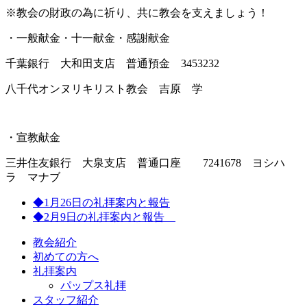
※教会の財政の為に祈り、共に教会を支えましょう！
・一般献金・十一献金・感謝献金
千葉銀行 大和田支店 普通預金 3453232
八千代オンヌリキリスト教会 吉原 学
・宣教献金
三井住友銀行 大泉支店 普通口座 7241678 ヨシハ
ラ マナブ
◆1月26日の礼拝案内と報告
◆2月9日の礼拝案内と報告
教会紹介
初めての方へ
礼拝案内
パップス礼拝
スタッフ紹介