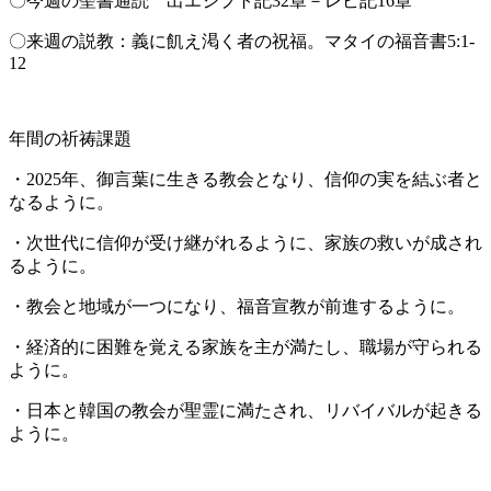
〇今週の聖書通読 出エジプト記32章－レビ記16章
〇来週の説教：義に飢え渇く者の祝福。マタイの福音書5:1-
12
年間の祈祷課題
・2025年、御言葉に生きる教会となり、信仰の実を結ぶ者と
なるように。
・次世代に信仰が受け継がれるように、家族の救いが成され
るように。
・教会と地域が一つになり、福音宣教が前進するように。
・経済的に困難を覚える家族を主が満たし、職場が守られる
ように。
・日本と韓国の教会が聖霊に満たされ、リバイバルが起きる
ように。